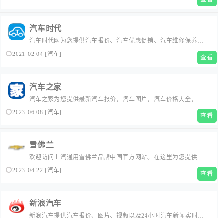
沃尔沃S60、沃尔沃XC60、沃尔沃XC40、沃尔沃XC90、沃尔沃
V90CC、沃尔沃V60等, 还能为您提供质量保证和售后服务的全套
解决方案。了解更多，请点击沃尔沃汽车官方网站...
汽车时代
汽车时代网为您提供汽车报价、汽车优惠促销、汽车维修保养、
汽车行业法规、汽车保险、购车计算、违章查询、汽车改装、购
2021-02-04
[
汽车
]
查看
车指南、网上订车等汽车相关新闻资讯。...
汽车之家
汽车之家为您提供最新汽车报价，汽车图片，汽车价格大全，最
精彩的汽车新闻、行情、评测、导购内容，是提供信息最快最全
2023-06-08
[
汽车
]
查看
的中国汽车网站。
雪佛兰
欢迎访问上汽通用雪佛兰品牌中国官方网站。在这里为您提供雪
佛兰轿车、SUV、新能源车等各类新款车型报价及图片等信息，
2023-04-22
[
汽车
]
查看
还可以了解雪佛兰品牌最新动态新闻，市场活动，及全国授权经
销商。免费咨询热线: 800-820-1912。
新浪汽车
新浪汽车提供汽车报价、图片、视频以及24小时汽车新闻实时报