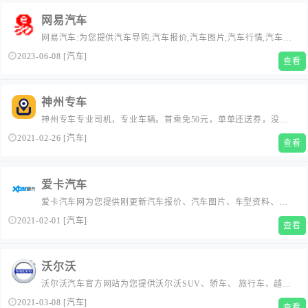
网易汽车
网易汽车:为您提供汽车导购,汽车报价,汽车图片,汽车行情,汽车试
驾,汽车评测,是服务于购车人群的汽车资讯门户
2023-06-08
[
汽车
]
查看
神州专车
神州专车专业司机，专业车辆。首乘免50元，单单还送券，没花
多少安全不少。提供立即叫车、接送机、企业用车等服务。全程
2021-02-26
[
汽车
]
查看
服务过G20、全球互联网大会等国际会议，3000万品质人士的出行
首选。...
爱卡汽车
爱卡汽车网为您提供刚更新汽车报价、汽车图片、车型资料、汽
车论坛、汽车资讯信息,XCAR-爱卡汽车网是中国领先的汽车主题
2021-02-01
[
汽车
]
查看
社区,其中包括85个主流品牌车型俱乐部,国内32个省市和地区分
会,36个特色讨论区。...
沃尔沃
沃尔沃汽车官方网站为您提供沃尔沃SUV、轿车、 旅行车、越野
车、新能源车等各类新款车型报价及图片等信息，如沃尔沃S90、
2021-03-08
[
汽车
]
查看