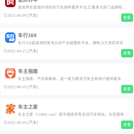
途虎养车是国内领先的汽车保养服务平台,汇集各大热门品牌轮
胎、机油、汽车配件。为用户解决汽车保养、更换轮胎、机油、
2021-06-09
[
汽车
]
查看
机滤、刹车片、电瓶、雨刷等养车难题。服务门店覆盖31个省直
辖市。低价保证,特约门店帮你安装更换,致力保障优志的购物体
验。...
车行168
车行168是高效的新车B2B产业链服务平台，拥有50万条实时车源
信息，是经销商批发车、找车、拓展销售渠道的优选工具。 找车
2021-04-25
[
汽车
]
查看
卖车就用车行168。...
车主指南
车主指南，汽车新媒体，是一家为数百万车主和用户提供看车、
选车、买车、用车的新媒体平台。每天产生数十万资讯阅读量，
2021-06-10
[
汽车
]
查看
365天提供汽车领域深浅阅读。...
车主之家
车主之家（16888.com）是中国排优秀互动汽车网站，为您提供刚
更新汽车报价，车市行情，汽车图片，汽车口碑，有全国最好的
2022-06-16
[
汽车
]
查看
用车知识、养车费用、驾驶技巧内容。