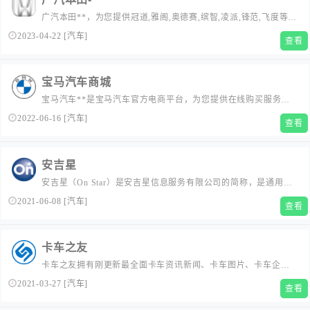
广汽本田**，为您提供冠道,雅阁,奥德赛,缤智,凌派,锋范,飞度等车
型的新鲜资讯。
2023-04-22
[
汽车
]
查看
宝马汽车商城
宝马汽车**是宝马汽车官方电商平台，为您提供在线购买服务，
想了解更多关于宝马汽车价格、图片、内饰、外观、性能、参数
2022-06-16
[
汽车
]
查看
以及刚更新优惠等信息就到宝马汽车**。
安吉星
安吉星（On Star）是安吉星信息服务有限公司的简称，是通用汽
车、上汽集团和上海通用汽车于2009年10月28日建立的合资公
2021-06-08
[
汽车
]
查看
司，总投资额超过3亿元人民币。...
卡车之友
卡车之友拥有刚更新最全面卡车资讯新闻、卡车图片、卡车企业
信息、各种轻重卡车报价,卡车之友顾名思义就是卡车人的朋友，
2021-03-27
[
汽车
]
查看
我们在这里因为卡车所以朋友。...