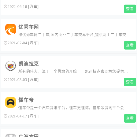
道，海外、国内所有汽车品牌、高清车模、车展报道，应有尽
2022-06-16
[
汽车
]
查看
有，另有特色购车帮帮忙、汽车黑科技、竞争力分析，是国内最
具影响力的汽车网站！
优秀车网
排优秀车网二手车,国内专业二手车交易平台,提供网上二手车交易
市场查询,二手车评估估值,二手车报价,汽车保值率查询,品牌认证
2021-02-04
[
汽车
]
查看
二手车,个人二手车应有尽有,买卖二手车上排优秀车网,网尽天下二
手车....
凯迪拉克
所有的伟大，源于一个勇敢的开始——凯迪拉克官网为您提供凯
迪拉克CT5、XT6、CT6、XT4、XT5、ATS-L、XTS、
2021-03-03
[
汽车
]
查看
ESCALAD等全系车型价格、配置及刚更新动态。...
懂车帝
懂车帝是一个汽车资讯平台，懂车更懂你。懂车帝资讯平台会聪
明地分析你的兴趣爱好，自动为你推荐喜欢的汽车内容，提供刚
2021-04-17
[
汽车
]
查看
更新汽车报价，汽车图片，汽车价格大全，汽车新闻、行情、评
测、导购等内容，是提供信息最快最全的中国汽车网站，看车选
车买车就上懂车帝。...
广汽本田-