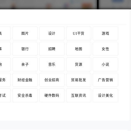
具
图片
设计
UI干货
游戏
事
银行
招聘
地图
女性
询
亲子
音乐
货源
小说
服务
财经金融
创业招商
贸易批发
广告营销
考试
安全杀毒
硬件数码
互联资讯
设计美化