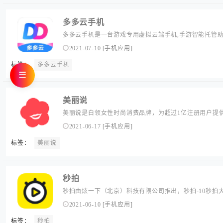
多多云手机
多多云手机是一台游戏专用虚拟云端手机,手游智能托管助手
云合作,多多云手机免分辨率,多开,7*24h免root支持智
2021-07-10
[
手机应用
]
间,满电不发烫,让游戏简单高效,是一个智能手机应用平台,是
标签：
多多云手机
☰
美丽说
美丽说是白领女性时尚消费品牌，为超过1亿注册用户提供
尚品牌商品库，超过1000家全球品牌达成官方合作导购
2021-06-17
[
手机应用
]
费需求。...
标签：
美丽说
秒拍
秒拍由炫一下（北京）科技有限公司推出，秒拍-10秒拍
新潮短视频分享应用，全新的炫酷MV主题、清新文艺范
2021-06-10
[
手机应用
]
能变声功能，让你视频一键变大片！支持视频同步分享到
标签：
秒拍
多好友分享你的视频。...