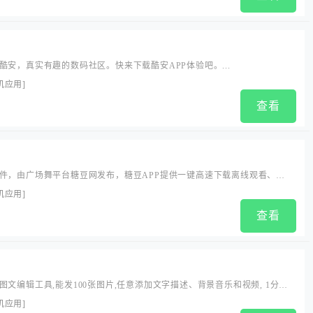
酷安，真实有趣的数码社区。快来下载酷安APP体验吧。...
机应用
]
查看
件，由广场舞平台糖豆网发布，糖豆APP提供一键高速下载离线观看、慢
功能，用手机也能更方便的观看刚更新最全广场舞视频教程...
机应用
]
查看
文编辑工具,能发100张图片,任意添加文字描述、背景音乐和视频, 1分钟
图文并茂的文章。用美篇，发最自由的朋友圈、微博状态。...
机应用
]