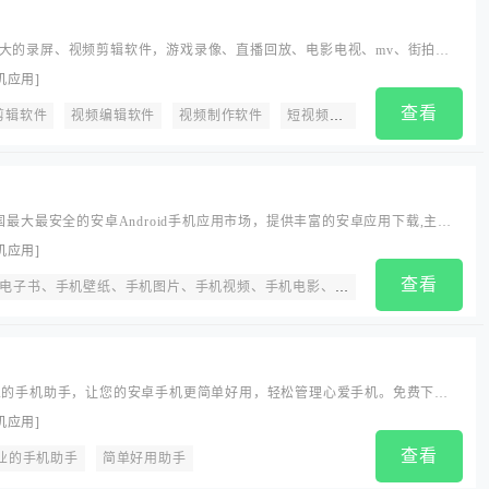
大的录屏、视频剪辑软件，游戏录像、直播回放、电影电视、mv、街拍实
以通过爱拍进行快速剪切裁剪、加背景音乐、画中画、字幕、快慢放、配
机应用
]
幕等高级视频编辑。自带多种酷炫转场动画、GIF动图、片头、音效、唯美
查看
特效。作品支持快速导出并上传到多个视频等平台。
剪辑软件
视频编辑软件
视频制作软件
短视频制作
屏幕录制软件
国最大最安全的安卓Android手机应用市场，提供丰富的安卓应用下载,主题
载,手机电影视频下载,小说下载等。所有应用均通过360安全检测,绿色无毒。
机应用
]
查看
、手机壁纸、手机图片、手机视频、手机电影、手机主题、安卓应用下载
音乐畅听
小说阅读
漫画动漫
搜索下载
办公教育
摄影图形
业的手机助手，让您的安卓手机更简单好用，轻松管理心爱手机。免费下载
、管理通讯录、快速备份手机等应有尽有。...
机应用
]
查看
业的手机助手
简单好用助手