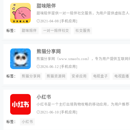
甜味陪伴
甜味陪伴提供一对一陪伴社交服务，为用户提供虚拟恋人
护、失眠陪伴等陪伴场景。...
2021-04-08
[
手机应用
]
标签：
甜味陪伴
一对一陪伴社交
社交服务
熊猫分享网
熊猫分享网（www.xmaofx.com），专为用户提供互
费获取有价值的绿色软件和服务，包括解锁/修改应用、
2026-06-12
[
手机应用
]
等，更新速度及时，安全性也很高，能够满足用户的日常
标签：
熊猫分享网
熊猫资源网
安卓应用
电视盒子
电视直播
小红书
小红书是一个主打出境购物攻略的移动应用，为用户推荐
各地本土品牌特色商品推荐等，2014年转型重点做跨境电
2021-06-10
[
手机应用
]
司旗下。...
标签：
小红书