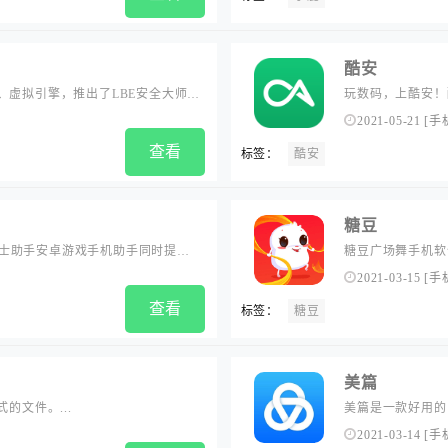
酷安
、虚拟引擎，推出了LBE安全大师和
玩数码，上酷安！
利、更安全的移动产品及服务。...
2021-05-21
[
手
查看
标签：
酷安
糖豆
士助手安卓游戏手机助手同时提供
糖豆广场舞手机软
助手软件...
速播放等多项核心
2021-03-15
[
手
查看
标签：
糖豆
美篇
的文件。...
美篇是一款好用的图
写出像公众号一样
2021-03-14
[
手