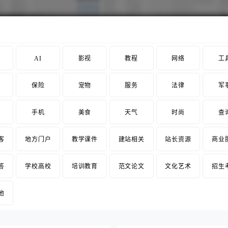
AI
影视
教程
网络
工
保险
宠物
服务
法律
军
手机
美食
天气
时尚
查
客
地方门户
教学课件
建站相关
站长资源
商业
答
学校高校
培训教育
范文论文
文化艺术
招生
他