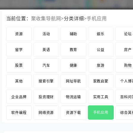
当前位置：
聚收集导航网
>分类详细>
手机应用
资源
活动
辅助
娱乐
论坛
留学
英语
教育
公益
房产
股票
汽车
健康
旅游
购物
其他
搜索引擎
网址导航
家教启蒙
个人博
企业品牌
投资理财
物流运输
实用工具
百科问
手机应用
软件编程
网络资源
资源下载
综合其