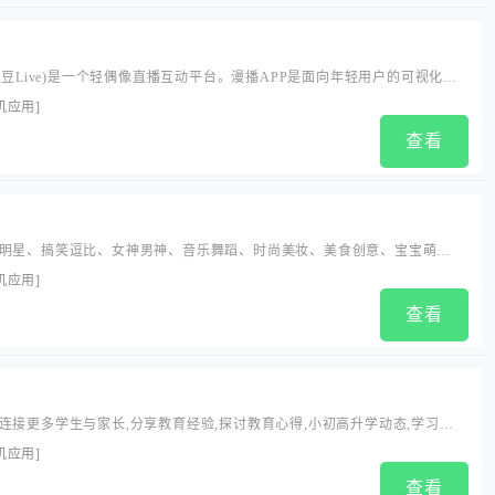
红豆Live)是一个轻偶像直播互动平台。漫播APP是面向年轻用户的可视化有
APP是一款通过有声问答匹配来聊天的社交平台...
机应用
]
查看
明星、搞笑逗比、女神男神、音乐舞蹈、时尚美妆、美食创意、宝宝萌宠
！...
机应用
]
查看
连接更多学生与家长,分享教育经验,探讨教育心得,小初高升学动态,学习全
评测,培训机构如何选择,真实家长/学生经验谈,教育干货,轻松掌握,同时为
机应用
]
习方法,亲子沟通,艺术兴趣,性格培养,青春期,婚姻家庭,升学政策等内容的分
查看
看看别人家的孩子...