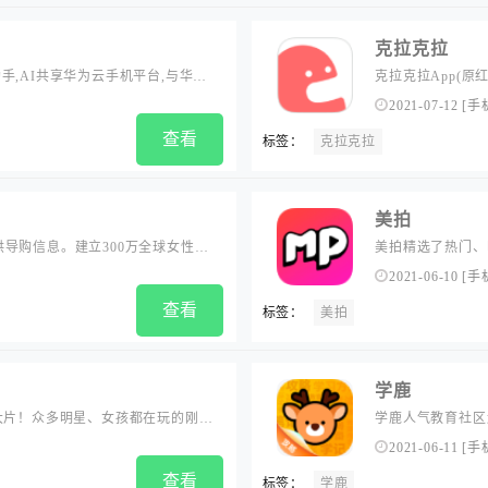
克拉克拉
,AI共享华为云手机平台,与华为
克拉克拉App(原
能托管,不怕断网关机,不占用本地存储空
声内容平台。声咚
2021-07-12
[
手
你的另一台云手机....
查看
标签：
克拉克拉
美拍
导购信息。建立300万全球女性时
美拍精选了热门、
体验，更好的满足白领女性的时尚消
等好玩有趣的短视频
2021-06-10
[
手
查看
标签：
美拍
学鹿
大片！众多明星、女孩都在玩的刚更
学鹿人气教育社区
的滤镜，外加个性化水印和独创的智
攻略,线上线下课程
2021-06-11
[
手
微博、微信朋友圈、QQ空间，和更
家长提供孩子的学
查看
标签：
学鹿
享交流平台,在学鹿