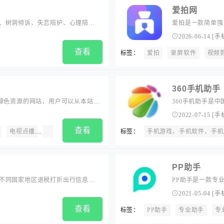
爱拍网
、树洞倾诉、失恋陪护、心理陪
爱拍是一款简单强
拍，内涵段子都可
2026-06-14
[
手
音解说、调色、绿
查看
标签：
爱拍
录屏软件
滤镜，动态文字等
视频
360手机助手
联网绿色资源的网站，用户可以从本站免
360手机助手是中
绿色软件、注册机、补丁、序列号
下载,手机壁纸下
2022-07-15
[
手
需求。
查看
电视点播
苹果应用
电脑软件
视频教程
标签：
手机游戏、手机软件、手机电子书
影视追剧
社交娱乐
PP助手
不同国家地区退税打折出行信息、
PP助手是一款专
商服务。行吟信息科技(上海)有限公
应用、视频和音乐
2021-05-04
[
手
查看
标签：
PP助手
专业助手
专