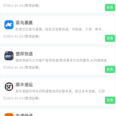
务，致力于为客户提供方便快捷、安全可靠的门到门速递物流服
2021-01-26
[
物流运输
]
查看
务，成为持续引领中国市场、综合服务能力最强、最具全球竞争
力和国际化发展空间的大型现代快递物流企业。...
菜鸟裹裹
阿里巴巴菜鸟裹裹，轻松实现寄快递、叫快递、下单、寄件、上
门取件，下载菜鸟裹裹，在线查快递物流状态，查询快递柜取件
2021-01-26
[
物流运输
]
查看
码，天猫电话等，一站式寄快递、取快递、下单寄件、上门取
件，锁定阿里巴巴菜鸟裹裹。...
德邦快递
德邦快递可以为客户提供快递/物流等多方位的服务,从同城快递到
国际物流,我们都可以为您提供。德邦快递也是快递物流行业中的
2021-01-26
[
物流运输
]
查看
老品牌了,超过10年服务经验让我们的快递物流服务更专业,让客户
更省心...
顺丰速运
顺丰是国内领先的快递物流综合服务商，经过多年发展，已初步
建立为客户提供一体化综合物流解决方案的能力，不仅提供配送
2021-01-25
[
物流运输
]
查看
端的高质量物流服务，还延伸至价值链前端的产、供、销、配等
环节，从消费者需求出发，以数据为牵引，利用大数据分析和云
计算技术，为客户提供智能仓储管理、销售预测、大数据自助分
申通快递