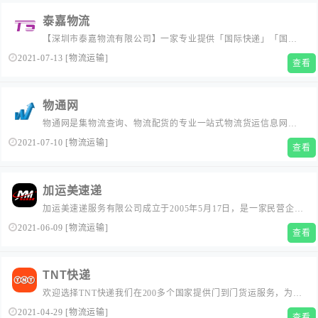
泰嘉物流
【深圳市泰嘉物流有限公司】一家专业提供「国际快递」「国际
小包」「国际货运代理」「纯电池小包专线」「FBA头程」等渠
2021-07-13
[
物流运输
]
查看
道的跨境出口电商物流解决方案服务商....
物通网
物通网是集物流查询、物流配货的专业一站式物流货运信息网，
是货运物流公司、货车、快递公司、搬家公司、海运公司、空运
2021-07-10
[
物流运输
]
查看
公司、发货商的汇聚地，是物流货运信息非常全面、社会需求面
极广、实用性极强的物流行业网站!...
加运美速递
加运美速递服务有限公司成立于2005年5月17日，是一家民营企
业。主要从事珠三角洲的包裹，货物的速递服务。...
2021-06-09
[
物流运输
]
查看
TNT快递
欢迎选择TNT快递我们在200多个国家提供门到门货运服务，为全
世界的人们和公司实现互联互通。...
2021-04-29
[
物流运输
]
查看