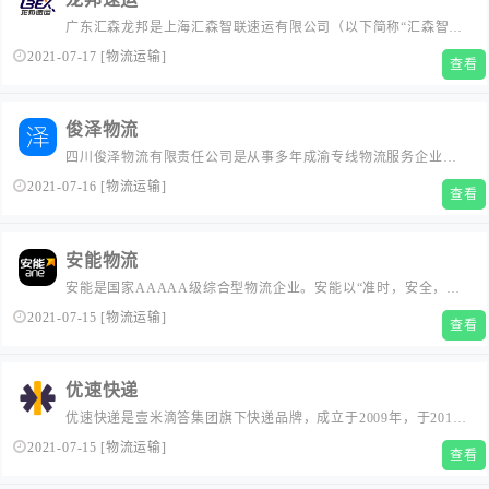
以 ...
广东汇森龙邦是上海汇森智联速运有限公司（以下简称“汇森智
联”）于2020年3月8日推出的高品质、高时效全国快运网络。汇森
2021-07-17
[
物流运输
]
查看
智联是一家以物流供应链管理为核心，布局全国物流网络运营和
互联网科技研发的创新型平台企业。 2019年8月，汇森智联引入百
亿级集团战略投资。2020年3月，汇森智联整合资源...
俊泽物流
四川俊泽物流有限责任公司是从事多年成渝专线物流服务企业，
公司注册资本100万人，公司建有物流信息化系统和强大的运力系
2021-07-16
[
物流运输
]
查看
统，确保能提供准确及时的物流服务。...
安能物流
安能是国家AAAAA级综合型物流企业。安能以“准时，安全，服
务，经济”的理念，提供遍布全国的零担快运服务。...
2021-07-15
[
物流运输
]
查看
优速快递
优速快递是壹米滴答集团旗下快递品牌，成立于2009年，于2019
年并入壹米滴答集团，是一家提供全国性快递服务的规模型快递
2021-07-15
[
物流运输
]
查看
企业，致力于成为性价比最优的大包裹快递公司，全国统一客服
热线：95349；大包裹，用优速，只为每壹次托付。...