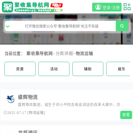
登录/注册
当前位置：
聚收集导航网
>分类详细>
物流运输
资源
活动
辅助
娱乐
盛辉物流
盛辉物流集团，诞生于邓小平同志南巡讲话的改革大潮中，历经
29年发展，已成 为集供应链管理、物流解决方案提供、甩挂运
2021-07-17
[
物流运输
]
查看
输、仓储配送、物流信息系统建设、金融质押、汽车服务为一体
的AAAAA级第三方物流企业，走出了一条从传统到现代，从单一
到复合的创新发展之路，成为现代物流服务业发展的典范。公司
龙邦速运