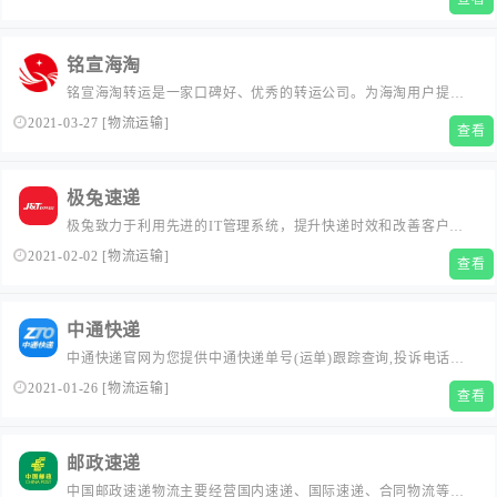
铭宣海淘
铭宣海淘转运是一家口碑好、优秀的转运公司。为海淘用户提供
全球海淘的转运服务，拥有美国、日本、西班牙、波兰、英国等
2021-03-27
[
物流运输
]
查看
转运路线，价格优惠，时效稳定，并新开通30多个小众国家的仓
库，为您开启轻松海淘之旅！...
极兔速递
极兔致力于利用先进的IT管理系统，提升快递时效和改善客户服
务质量，以寄件便利、快速派件、高效理赔作为主要服务宗旨，
2021-02-02
[
物流运输
]
查看
本着追求极致的态度打造中国最优秀的互联网快递企业。...
中通快递
中通快递官网为您提供中通快递单号(运单)跟踪查询,投诉电话查
询,运费报价查询,中通营业网点查询,在线下单(寄件)等服务,全国统
2021-01-26
[
物流运输
]
查看
一客服热线：95311...
邮政速递
中国邮政速递物流主要经营国内速递、国际速递、合同物流等业