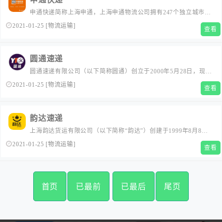
析等一揽子解决方案。...
申通快递简称上海申通，上海申通物流公司拥有247个独立城市营
业所，179个营业厅，1220个操作点，快递初创于1993年，是一家
2021-01-25
[
物流运输
]
查看
以经营快递为主的国内合资（民营）企业。...
圆通速递
圆通速递有限公司（以下简称圆通）创立于2000年5月28日，现已
成为一家集快递物流、科技、航空、金融、商贸等为一体国内国
2021-01-25
[
物流运输
]
查看
际协同发展，为客户提供一站式服务的供应链企业。公司始终坚
持“客户要求，圆通使命”的服务宗旨，以人为本，以客户体验为中
心，着力打造品质圆通、科技圆通、绿色圆通、德善圆通，构建
韵达速递
圆通供应...
上海韵达货运有限公司（以下简称“韵达”）创建于1999年8月8
日，总部位于上海，是领先的综合快递物流服务商。韵达于2016
2021-01-25
[
物流运输
]
查看
年12月23日上市（证券简称：韵达股份；股票代码：002120），
以“传爱心，送温暖，更便利”为企业使命， 致力于实现“成为受人
尊敬、值得信赖、服务更好的一流快递企业”的愿景。...
首页
已最前
已最后
尾页