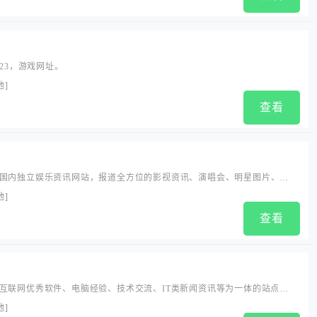
123，游戏网址。
他
]
查看
国内独立娱乐资讯网站，报道全方位的影视资讯、演唱会、明星图片、艺
读、多角度捕捉各方潮流及娱乐动态、热点事件，明星签名照、电影票、
他
]
看看娱乐网-看看娱乐网
查看
互联网优秀软件、电脑经验、技术交流、IT类新闻资讯等为一体的站点，
问题需要帮助时及时提供解决方法。蓝点网，让你更懂你的电脑。
他
]