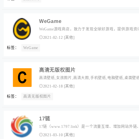
WeGame
WeGame游戏商店，致力于发现全球好游戏，提供游戏
等一站式游戏服务，满足优志汉化、社交互动、稳定国服
2021-02-12
[
其他
]
全球开发者与游戏玩家，构筑玩家与开发者的沟通桥梁。
标签：
WeGame
高清无版权图片
高清壁纸,女孩图片,高清大图,手机壁纸,电脑壁纸,桌面壁纸
看的图片,风景图片,免费,免费图片,高清,高清图片,商用,图片
2021-02-18
[
其他
]
版权,分享,共享,自媒体,运营,互联网,摄影,海报,网页设计,col
标签：
高清无版权图片
17链
17链（www.1797.link）是一个流量互增、增加网
接平台,免费收录国内各行业优秀的正规网站,网站免费提
2021-03-10
[
其他
]