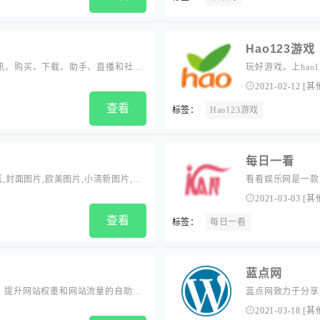
Hao123游戏
资讯、购买、下载、助手、直播和社区
玩好游戏，上hao
等更贴心的本地化需求，同时连接
2021-02-12
[
其
查看
标签：
Hao123游戏
每日一看
,封面图片,欧美图片,小清新图片,好
看看娱乐网是一款
,素材,设计,下载,CC0,无版权,公共
人穿搭，全方位解
2021-03-03
[
其
orhub
演唱会门票等尽在
查看
标签：
每日一看
蓝点网
站外链、提升网站权重和网站流量的自助链
蓝点网致力于分享
交,系统自动审核,致力打造国内人气
希望能在网友遇到
2021-03-18
[
其