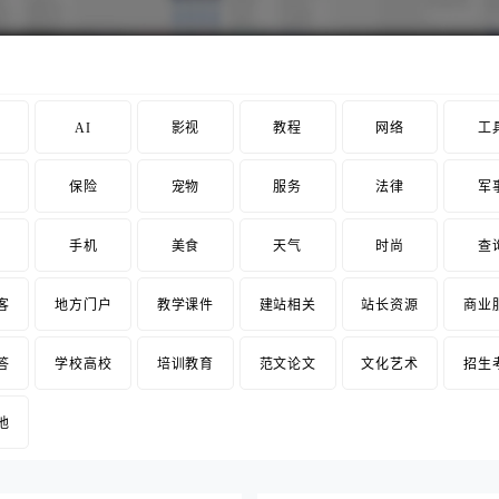
AI
影视
教程
网络
工
保险
宠物
服务
法律
军
手机
美食
天气
时尚
查
客
地方门户
教学课件
建站相关
站长资源
商业
答
学校高校
培训教育
范文论文
文化艺术
招生
他