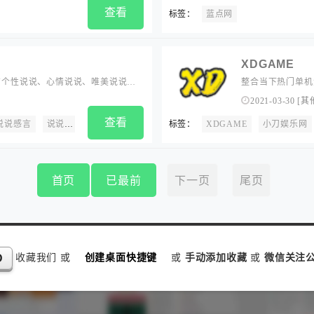
查看
标签：
蓝点网
XDGAME
句子。有个性说说、心情说说、唯美说说图
整合当下热门单机
,带给您最深的感动。
2021-03-30
[
其
查看
说说感言
说说作文
说说散文
说说诗歌
标签：
励志说说
XDGAME
职场说说
小刀娱乐网
首页
已最前
下一页
尾页
收藏我们 或
创建桌面快捷键
或
手动添加收藏
或
微信关注公
D