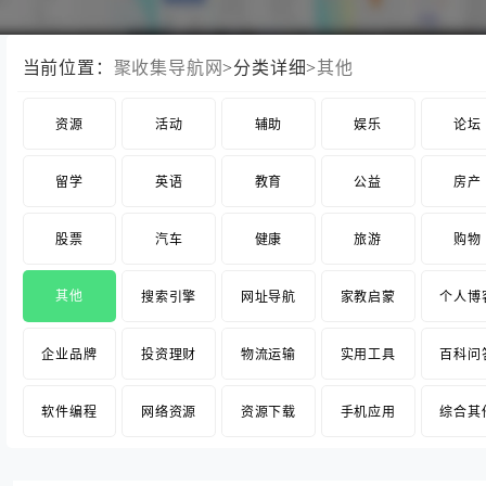
当前位置：
聚收集导航网
>分类详细>
其他
资源
活动
辅助
娱乐
论坛
留学
英语
教育
公益
房产
股票
汽车
健康
旅游
购物
其他
搜索引擎
网址导航
家教启蒙
个人博
企业品牌
投资理财
物流运输
实用工具
百科问
软件编程
网络资源
资源下载
手机应用
综合其