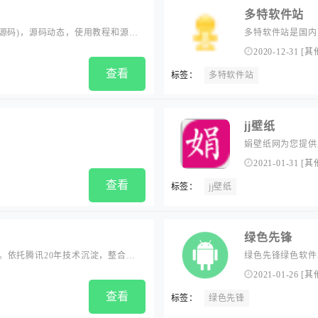
多特软件站
et源码)，源码动态，使用教程和源码
多特软件站是国内
。
开始,多特软件站
2020-12-31
[
其
查看
标签：
多特软件站
jj壁纸
娟壁纸网为您提供
欣赏
2021-01-31
[
其
查看
标签：
jj壁纸
绿色先锋
。依托腾讯20年技术沉淀，整合腾
绿色先锋绿色软件
体验上全方位赋能合作企业，助力
2021-01-26
[
其
查看
标签：
绿色先锋