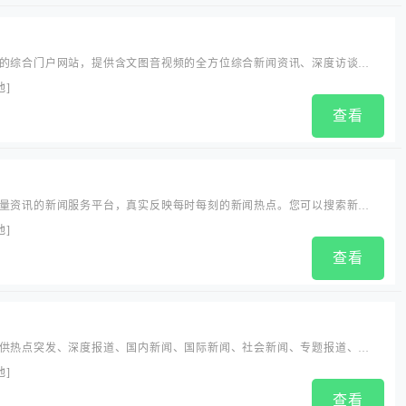
的综合门户网站，提供含文图音视频的全方位综合新闻资讯、深度访谈、
品、互动应用、分享社区等服务，同时与凤凰无线、凤凰宽频形成三屏联
他
]
供互联网、无线通信、电视网三网融合无缝衔接的新媒体优志体验。
查看
量资讯的新闻服务平台，真实反映每时每刻的新闻热点。您可以搜索新闻
人物动态、产品资讯等，快速了解它们的刚更新进展。
他
]
查看
供热点突发、深度报道、国内新闻、国际新闻、社会新闻、专题报道、时
、军事、历史等全面且即时有深度的资讯内容。
他
]
查看