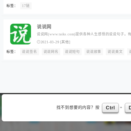
最旺的自助友情链接平台。
标签：
17链
说说网
说说网(www.taiks.com)提供各种人生感悟的说说
片、带图片说说、经典搞笑说说、伤感说说及爱情说说等
2021-03-29
[
其他
]
标签：
说说签名
说说网名
说说短句
说说故事
说说美文
找不到想要的内容？按
+
Ctrl