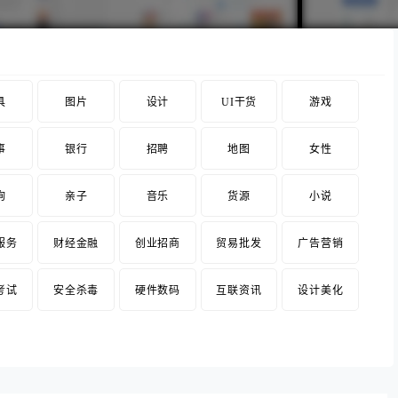
具
图片
设计
UI干货
游戏
事
银行
招聘
地图
女性
询
亲子
音乐
货源
小说
服务
财经金融
创业招商
贸易批发
广告营销
考试
安全杀毒
硬件数码
互联资讯
设计美化