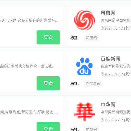
凤凰网
的资讯软件,它会分析你的兴趣爱好,
凤凰网是中国领先
讯新闻网!
观点评论、财经产
2021-02-12
[
其
动，为主流华人提
查看
标签：
凤凰网
百度新闻
丰富的技术版块交相辉映，由无数资
百度新闻是包含海
事件、热点话题、
2021-02-12
[
其
查看
标签：
百度新闻
中华网
闻,时事热点,新闻图片,军事,历史,生
中华网新闻频道提
事评论、图片报道
2021-02-12
[
其
查看
标签：
中华网