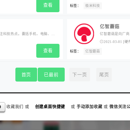
查看
标签：
极米科技
亿智蘑菇
注科技热点。囊括手机、电脑、外
亿智蘑菇是向厂商
台集合众多达人分享美好的数字生
活动、社会化传播
2021-03-01
[
硬
查看
标签：
亿智蘑菇
首页
已最前
下一页
尾页
收藏我们 或
创建桌面快捷键
或
手动添加收藏
或
微信关注公
D