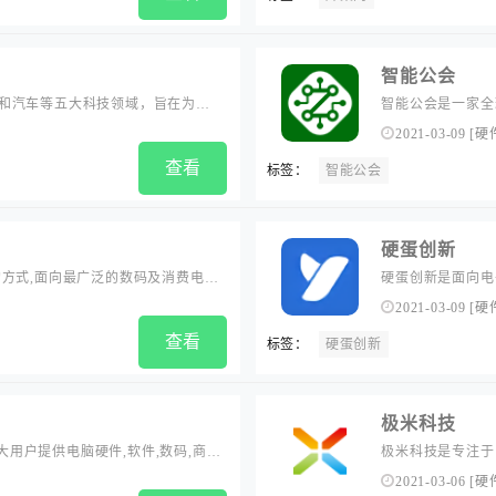
智能公会
和汽车等五大科技领域，旨在为用
智能公会是一家全
数码资讯，触所未触最抢鲜产品评
评测和资讯报道，
2021-03-09
[
硬
息，力求让智能走
查看
标签：
智能公会
硬蛋创新
方式,面向最广泛的数码及消费电子
硬蛋创新是面向电
。...
源,为企业提供优志
2021-03-09
[
硬
网....
查看
标签：
硬蛋创新
极米科技
大用户提供电脑硬件,软件,数码,商
极米科技是专注于
,解决网友工作学习中的技术疑难,指导
品有H2、激光电视
2021-03-06
[
硬