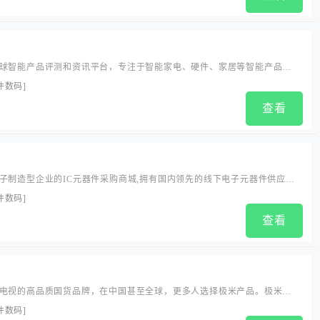
球智能产品评测和资讯平台，专注于智能家电、硬件、家居等智能产品的
致力于为网友带来智能产品领域，更贴近于生活的智能产品使用、评测信
件数码
]
进生活，打造崭新的智能产品行业媒体形态。...
查看
子制造型企业的IC元器件采购商城,拥有国内领先的线下电子元器件供应资
的原厂IC产品和IC解决方案,是您进行IC交易、IC采购首选的电子元器件
件数码
]
查看
电视的高品质国货品牌，在中国甚至全球，更多人选择极米产品。极米新
LUNE 4K等，激光电视是客厅电视升级换代之选。...
件数码
]