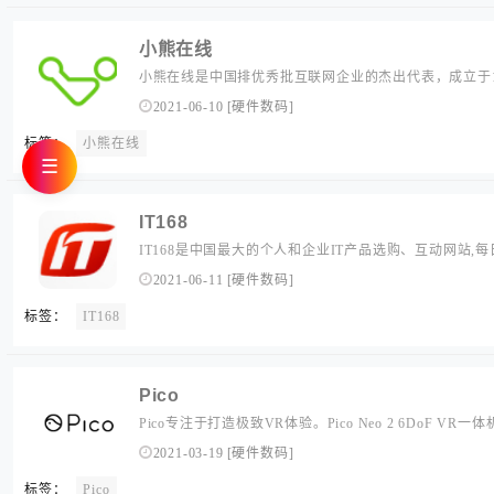
小熊在线
小熊在线是中国排优秀批互联网企业的杰出代表，成立于1
长速度超过30% ，现在已经成为了IT领域的垂直门户网站
2021-06-10
[
硬件数码
]
标签：
小熊在线
☰
IT168
IT168是中国最大的个人和企业IT产品选购、互动网站,
情、手机、平板、笔记本、相机和企业等50个频道提供最专
2021-06-11
[
硬件数码
]
标签：
IT168
Pico
Pico专注于打造极致VR体验。Pico Neo 2 6DoF VR一
系列产品线，把VR娱乐融入你的每一天，让虚拟现实更贴近
2021-03-19
[
硬件数码
]
品与解决方案，帮助推动VR技术与产业不断进步，为你打
标签：
Pico