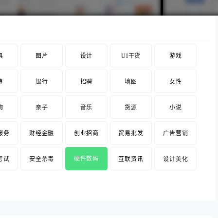
具
图片
设计
UI干货
游戏
事
银行
招聘
地图
女性
询
亲子
音乐
货源
小说
服务
财经金融
创业招商
贸易批发
广告营销
硬件数码
考试
安全杀毒
互联资讯
设计美化