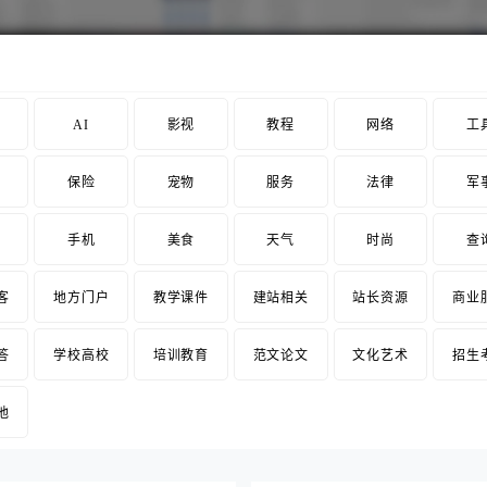
AI
影视
教程
网络
工
保险
宠物
服务
法律
军
手机
美食
天气
时尚
查
客
地方门户
教学课件
建站相关
站长资源
商业
答
学校高校
培训教育
范文论文
文化艺术
招生
他