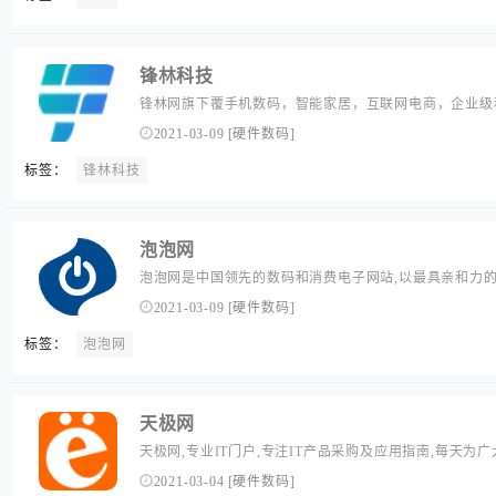
锋林科技
锋林网旗下覆手机数码，智能家居，互联网电商，企业级
户提供刚更新鲜的科技新动态，囊括你闻所未闻的最丰富
2021-03-09
[
硬件数码
]
测以及行业大事件。...
标签：
锋林科技
泡泡网
泡泡网是中国领先的数码和消费电子网站,以最具亲和力的
用户和爱好者,提供专业的资讯、互动、购买在内的全面服务
2021-03-09
[
硬件数码
]
标签：
泡泡网
天极网
天极网,专业IT门户,专注IT产品采购及应用指南,每天为广
情,手机,笔记本,游戏,互联网,数字家庭,教育,下载等内容
2021-03-04
[
硬件数码
]