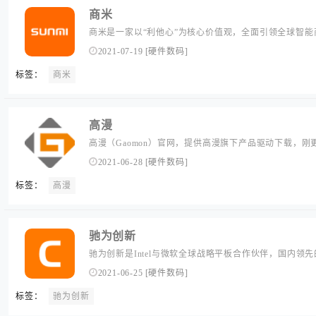
商米
商米是一家以“利他心”为核心价值观，全面引领全球智
米致力于为商用领域提供丰富且优秀的智能IoT硬件及软
2021-07-19
[
硬件数码
]
互联的商业世界，最终实现商业4.0。...
标签：
商米
高漫
高漫（Gaomon）官网，提供高漫旗下产品驱动下载，
务及售后支持。...
2021-06-28
[
硬件数码
]
标签：
高漫
驰为创新
驰为创新是Intel与微软全球战略平板合作伙伴，国内领
牌，旗下有驰为品牌，国家级高新技术企业，拥有数十项
2021-06-25
[
硬件数码
]
计生产制造以及销售、售后一体化的大型企业。...
标签：
驰为创新