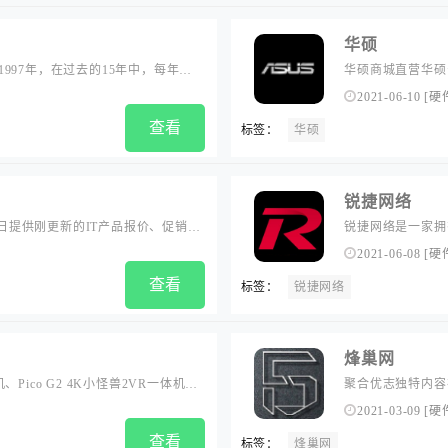
华硕
997年，在过去的15年中，每年成
华硕商城直营华硕
，是中国互联网的著名品牌。...
列,VivoBook
2021-06-10
[
硬
后服务...
查看
标签：
华硕
锐捷网络
每日提供刚更新的IT产品报价、促销行
锐捷网络是一家拥
业的产品选购和使用建议。...
网络设备产品线及
2021-06-08
[
硬
育、金融、医疗卫
查看
标签：
锐捷网络
烽巢网
体机、Pico G2 4K小怪兽2VR一体机等
聚合优志独特内容
生活。Pico提供全端VR软硬件产
驶、无人零售、手机
2021-03-09
[
硬
造专属的虚拟现实平行宇宙。...
查看
标签：
烽巢网