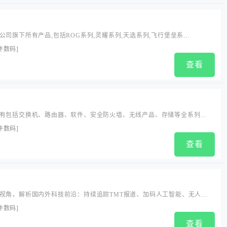
公司旗下所有产品,包括ROG系列,灵耀系列,天选系列,飞行堡垒系
系列,a豆系列等笔记本电脑,DIY配件,数码外设,手机,一体机,台式机在线购买及售
件数码
]
查看
有包括交换机、路由器、软件、安全防火墙、无线产品、存储等全系列的
解决方案的专业化网络厂商。其产品和解决方案被广泛应用于政府、教
件数码
]
生、企业、运营商等信息化建设领域。...
查看
视角，解析国内外科技前沿：持续追踪TMT报道、加码人工智能、无人驾
、游戏、ARVR、数码家电等领域探索...
件数码
]
查看