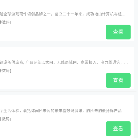
是全球游戏硬件领创品牌之一，创立二十一年来，成功地由计算机零组件
自主研发、自主生产、自主品牌、自主销售为一体的完整产业链企业。...
件数码
]
查看
讯设备供应商, 产品涵盖以太网、无线局域网、宽带接入、电力线通信，在
、路由等主要核心领域外，正逐步进入移动互联网终端、数字家庭、网络
件数码
]
LINK始终致力于为大众提供最便利的本地局域网络互联和Internet接入手
查看
、工作、娱乐上日益增长的网...
字生活体验，囊括你闻所未闻的最丰富数码资讯，触所未触最抢鲜产品评
尾巴们各式数字生活精彩图文、摄影感悟、旅行游记、爱物分享。旗下产
件数码
]
尾巴良品」 ；移动客户端「数字尾巴」 ，覆盖 iOS、Android 两大主流
查看