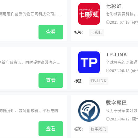
七彩虹
能商用硬件创新的物联网科技公司。商
七彩虹禹贡科技，
硬结合的数字化解决方案，构建万物
代理蜕变成为拥有
2021-07-19
[
硬
查看
标签：
七彩虹
TP-LINK
刚更新产品资讯，同时提供高漫客户服
全球领先的网络通
既有的传输、交换
2021-06-18
[
硬
安全等领域。TP-
查看
标签：
TP-LINK
段，为大众在生活
数字尾巴
先的随身听、数码播放器、平板电脑品
致力于分享美好数
专利和发明，是深圳少有的研发设
测，随时随地感受
2021-06-12
[
硬
品：精品电商平台「
查看
标签：
数字尾巴
平台。...