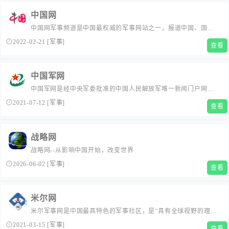
事专题、网友原创、军事视频、军事图库。
中国网
中国网军事频道是中国最权威的军事网站之一，报道中国、国际
等全球军事新闻。主要有以下栏目：军方发布、中国军事、国际
2022-02-21
[
军事
]
查看
军事、军情24小时、武器库、论战、军史、军事图库、军事论
坛。
中国军网
中国军网是经中央军委批准的中国人民解放军唯一新闻门户网
站，排优秀时间向全球网民发布权威军事资讯，追踪军事热点，
2021-07-12
[
军事
]
查看
反映军事动态，介绍国内外刚更新武器发展动态，拥有中国最大
的军事图片库，提供独家发布的军事视频。...
战略网
战略网--从影响中国开始，改变世界
2026-06-02
[
军事
]
查看
米尔网
米尔军事网是中国最具特色的军事社区，是“具有全球视野的理
性，爱国者”的网上聚集地。军事领域的所有事件都可以在这里找
2021-03-15
[
军事
]
查看