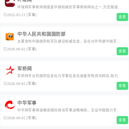
环球网军事新闻频道是中国权威的军事新闻网站之一,为您报道中
国、国际等军事新闻及军情谍报。包括:中国军事、国际军事、军
2022-02-21
[
军事
]
查看
事热点等独家军事报道。
中华人民共和国国防部
主要发布中国国防和军队建设权威信息，旨在对外传递中国军方
声音，宣传中国国防政策，加强与外军交流合作，展示中国军队
2026-06-02
[
军事
]
查看
良好形象，促进国防和军队现代化建设。
军桥网
军桥网专业的国防信息化与军事信息化装备导购资讯网站,助力协
同融合，助力国防信息化；搭建军地沟通桥梁！
2026-06-02
[
军事
]
查看
中华军事
中华网军事频道解读国际政治军事战略格局，见证中国国力军力
的腾飞，坚守民族信念与真理，与亿万网友一起守土尽责，缔造
2026-06-02
[
军事
]
查看
中国爱国者的精神家园，共同推进世界和平。主要有以下栏目：
军事新闻、每日军情参考、台海形势、中国军情、国际军情、军