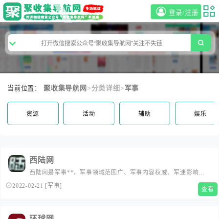
登录/注册
当前位置：
聚收集导航网
>分类详细>
军事
资源
活动
辅助
娱乐
西陆网
西陆网是军事**，军事领域范围广、军事内容权威、军迷影响力
大、历史悠久。为大国之崛起，关注军事利益，对比国际军事力
2022-02-21
[
军事
]
查看
量，探寻军事战略，解读军事战争历史，求索强国之路。
环球网